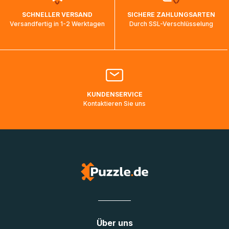
wird wieder aktualisiert, sobald die Pakete im Zielland
SCHNELLER VERSAND
SICHERE ZAHLUNGSARTEN
ankommen und von der dortigen Zustellorganisation weiter
Versandfertig in 1-2 Werktagen
Durch SSL-Verschlüsselung
bearbeitet werden.
Bitte kontaktieren Sie den
Kundenservice
falls Ihr Paket
länger als angegeben unterwegs ist bzw. Pakete mit
Lieferadressen in Deutschland oder Europa mehrere Tage
lang nicht gescannt wurden.
KUNDENSERVICE
Kontaktieren Sie uns
Über uns