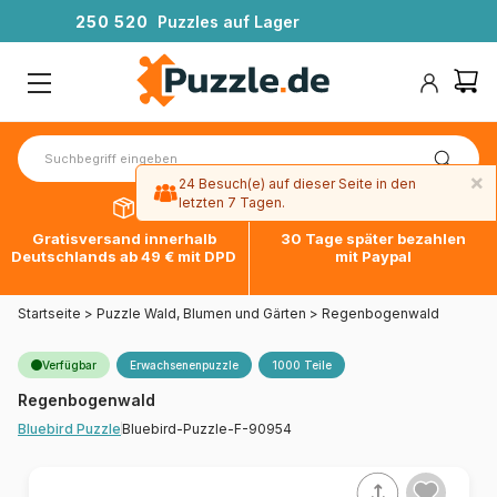
2
5
0
5
2
0
Puzzles auf Lager
×
24 Besuch(e) auf dieser Seite in den
letzten 7 Tagen.
Gratisversand innerhalb
30 Tage später bezahlen
Deutschlands ab 49 € mit DPD
mit Paypal
Startseite
>
Puzzle Wald, Blumen und Gärten
>
Regenbogenwald
Verfügbar
Erwachsenenpuzzle
1000 Teile
Regenbogenwald
Bluebird-Puzzle-F-90954
Bluebird Puzzle