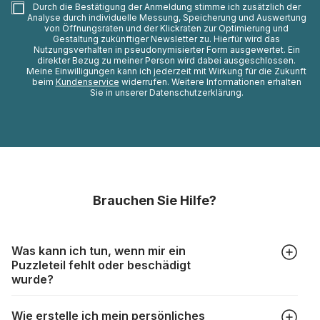
Durch die Bestätigung der Anmeldung stimme ich zusätzlich der
Analyse durch individuelle Messung, Speicherung und Auswertung
von Öffnungsraten und der Klickraten zur Optimierung und
Gestaltung zukünftiger Newsletter zu. Hierfür wird das
Nutzungsverhalten in pseudonymisierter Form ausgewertet. Ein
direkter Bezug zu meiner Person wird dabei ausgeschlossen.
Meine Einwilligungen kann ich jederzeit mit Wirkung für die Zukunft
beim
Kundenservice
widerrufen. Weitere Informationen erhalten
Sie in unserer Datenschutzerklärung.
Brauchen Sie Hilfe?
Was kann ich tun, wenn mir ein
Puzzleteil fehlt oder beschädigt
wurde?
Alle Hersteller produzieren ihre Puzzles mit größter Sorgfalt,
Wie erstelle ich mein persönliches
aber trotzdem kann es vorkommen, dass Teile beschädigt