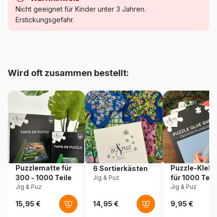
Kategorie
Puzzle Wald, Blumen und
Nicht geeignet für Kinder unter 3 Jahren.
Gärten
Erstickungsgefahr.
Alter
Puzzle für Erwachsene (500
bis 48000 Teile)
Wird oft zusammen bestellt:
Herkunft
Frankreich
Artikelnummer
Bluebird-Puzzle-F-90954
EAN
3663384909542
Teileanzahl
1000 Teile
Puzzlematte für
Puzzle-Klebe
6 Sortierkästen
Maße
69 x 48 cm
300 - 1000 Teile
für 1000 Teil
Jig & Puz
Jig & Puz
Jig & Puz
Material
Karton