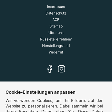
Impressum
Datenschutz
AGB
Sitemap
Über uns
Puzzleteile fehlen?
Herstellungsland
Widerruf
Cookie-Einstellungen anpassen
Unsere Shops
Wir verwenden Cookies, um Ihr Erlebnis auf der
Deutschland:
www.puzzle.de
Website zu personalisieren. Dabei sammeln wir bei
Ihren Besuchen Daten über Sie. Diese Daten
Österreich:
www.puzzle.at