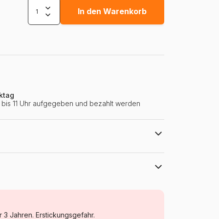
In den Warenkorb
ktag
ie bis 11 Uhr aufgegeben und bezahlt werden
Bluebird Puzzle
Puzzle - Dekoration und Objekte
r 3 Jahren. Erstickungsgefahr.