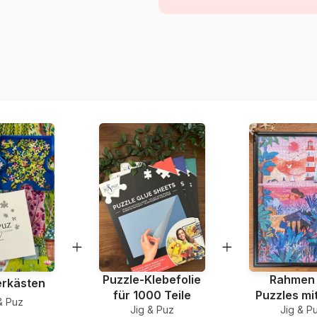
Alter
Herkunft
Artikelnummer
EAN
Teileanzahl
Maße
Material
Verpackung
Puzzle-Klebefolie
Rahmen 
erkästen
für 1000 Teile
Puzzles mi
& Puz
Jig & Puz
Jig & P
Teile