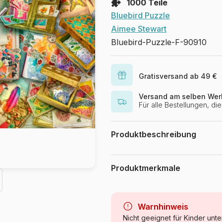
1000 Teile
Bluebird Puzzle
Aimee Stewart
Bluebird-Puzzle-F-90910
Gratisversand ab 49 €
Versand am selben Wer
Für alle Bestellungen, d
Produktbeschreibung
Aimee Stewart / MGL
Produktmerkmale
Marke
Kategorie
Warnhinweis
Nicht geeignet für Kinder unte