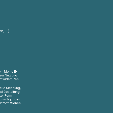
en, …)
en. Meine E-
zur Nutzung
t widerrufen,
uelle Messung,
nd Gestaltung
ter Form
Einwilligungen
 Informationen