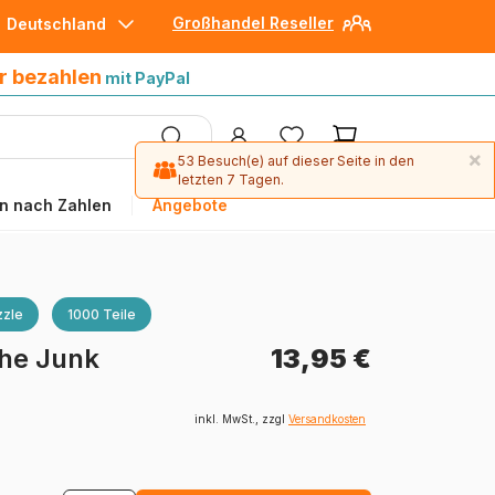
Großhandel Reseller
Deutschland
30 Tage später bezahlen
mit Paypal
r bezahlen
mit PayPal
×
53 Besuch(e) auf dieser Seite in den
letzten 7 Tagen.
n nach Zahlen
Angebote
zle
1000 Teile
he Junk
13,95 €
inkl. MwSt., zzgl
Versandkosten