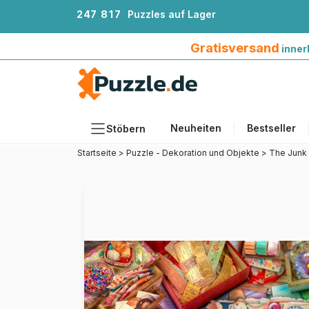
2
4
7
8
1
7
Puzzles auf Lager
Gratisversand innerhalb Deutschlands ab 4
Gratisversand
inner
Neuheiten
Bestseller
Stöbern
Startseite
>
Puzzle - Dekoration und Objekte
>
The Junk 
Motiv
Teileanzahl
Format
Alter
Künstlerinnen und Künstler
Zubehör
Holzpuzzles