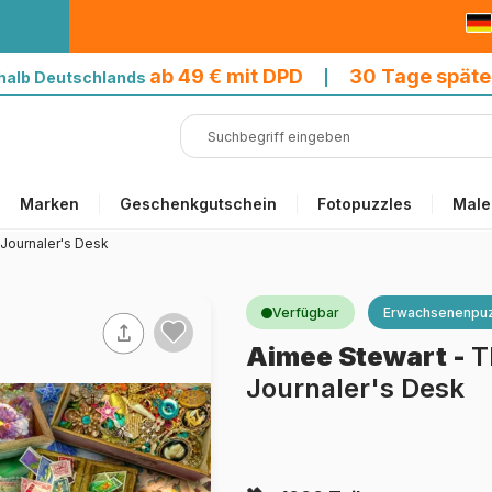
9 € mit DPD
ab 49 € mit DPD
30 Tage späte
halb Deutschlands
|
Marken
Geschenkgutschein
Fotopuzzles
Male
Journaler's Desk
Verfügbar
Erwachsenenpuz
Aimee Stewart
-
T
Journaler's Desk