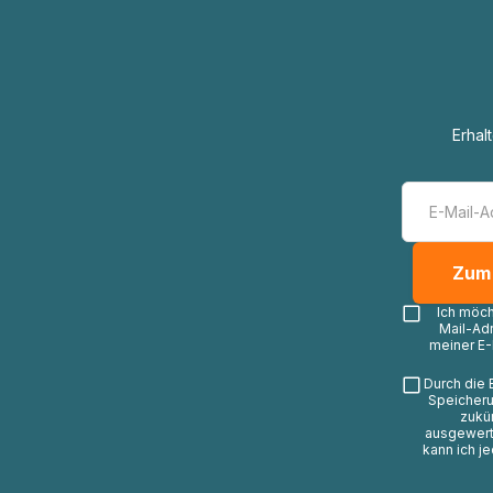
Erhal
Ich möc
Mail-Ad
meiner E-
Durch die 
Speicheru
zukü
ausgewerte
kann ich j