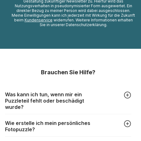
Gestaltung zukünftiger Newsletter zu. Hierfür wird das
Nutzungsverhalten in pseudonymisierter Form ausgewertet. Ein
direkter Bezug zu meiner Person wird dabei ausgeschlossen.
Meine Einwilligungen kann ich jederzeit mit Wirkung für die Zukunft
beim
Kundenservice
widerrufen. Weitere Informationen erhalten
Sie in unserer Datenschutzerklärung.
Brauchen Sie Hilfe?
Was kann ich tun, wenn mir ein
Puzzleteil fehlt oder beschädigt
wurde?
Alle Hersteller produzieren ihre Puzzles mit größter Sorgfalt,
Wie erstelle ich mein persönliches
aber trotzdem kann es vorkommen, dass Teile beschädigt
Fotopuzzle?
werden oder verloren gehen. Mit solchen Fällen gehen
Puzzlehersteller unterschiedlich um:
Klicken Sie im Menü auf “Fotopuzzle” und wählen Sie die