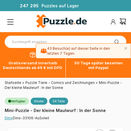
2
4
7
2
9
5
Puzzles auf Lager
×
43 Besuch(e) auf dieser Seite in den
letzten 7 Tagen.
Gratisversand innerhalb
30 Tage später bezahlen
Deutschlands ab 49 € mit DPD
mit Paypal
Startseite
>
Puzzle Tiere - Comics und Zeichnungen
>
Mini-Puzzle -
Der kleine Maulwurf : In der Sonne
Verfügbar
Kinder
54 Teile
Mini-Puzzle - Der kleine Maulwurf : In der Sonne
Dino-33106-AuSoleil
Dino