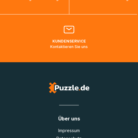
bearbeitet werden.
Bitte kontaktieren Sie den
Kundenservice
falls Ihr Paket
länger als angegeben unterwegs ist bzw. Pakete mit
Lieferadressen in Deutschland oder Europa mehrere Tage
lang nicht gescannt wurden.
KUNDENSERVICE
Kontaktieren Sie uns
Über uns
Impressum