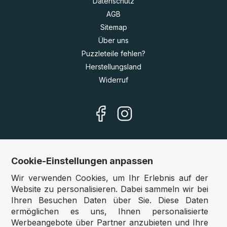
Datenschutz
AGB
Sitemap
Über uns
Puzzleteile fehlen?
Herstellungsland
Widerruf
Cookie-Einstellungen anpassen
Unsere Shops
Wir verwenden Cookies, um Ihr Erlebnis auf der
Deutschland:
www.puzzle.de
Website zu personalisieren. Dabei sammeln wir bei
Ihren Besuchen Daten über Sie. Diese Daten
Österreich:
www.puzzle.at
ermöglichen es uns, Ihnen personalisierte
Belgien:
www.puzzle.be
Werbeangebote über Partner anzubieten und Ihre
Großbritannien:
www.jigsawpuzzle.co.uk