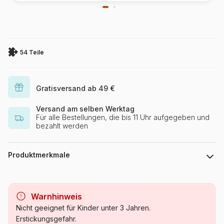
54 Teile
Gratisversand ab 49 €
Versand am selben Werktag
Für alle Bestellungen, die bis 11 Uhr aufgegeben und
bezahlt werden
Produktmerkmale
Marke
Dino
Warnhinweis
Kategorie
Puzzle Tiere - Comics und
Nicht geeignet für Kinder unter 3 Jahren.
Zeichnungen
Erstickungsgefahr.