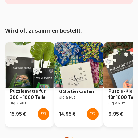
Alter
ab 6 Jahre (50 bis 100 Teile)
Herkunft
Tschechien
Wird oft zusammen bestellt:
Artikelnummer
Dino-33106-AuSoleil
Teileanzahl
54 Teile
Maße
13 x 19 cm
Puzzlematte für
Puzzle-Klebe
6 Sortierkästen
300 - 1000 Teile
für 1000 Teil
Jig & Puz
Jig & Puz
Jig & Puz