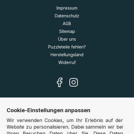
Impressum
Datenschutz
AGB
Sitemap
Über uns
Puzzleteile fehlen?
Herstellungsland
Widerruf
Cookie-Einstellungen anpassen
Unsere Shops
Wir verwenden Cookies, um Ihr Erlebnis auf der
Deutschland:
www.puzzle.de
Website zu personalisieren. Dabei sammeln wir bei
Ihren Besuchen Daten über Sie. Diese Daten
Österreich:
www.puzzle.at