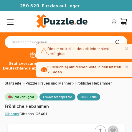
2
5
0
5
2
0
Puzzles auf Lager
×
Dieser Artikel ist derzeit leider nicht
verfügbar.
Gratisversand innerhalb
30 Tage später bezahlen
×
5 Besuch(e) auf dieser Seite in den letzten
Deutschlands ab 49 € mit DPD
mit Paypal
7 Tagen.
Startseite
>
Puzzle Frauen und Männer
>
Fröhliche Hebammen
Nicht verfügbar
Erwachsenenpuzzle
1000 Teile
Fröhliche Hebammen
Gibsons-G6401
Gibsons