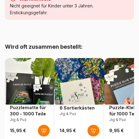
Kategorie
Puzzle Frauen und Männer
Nicht geeignet für Kinder unter 3 Jahren.
Erstickungsgefahr.
Alter
Puzzle für Erwachsene (500
bis 48000 Teile)
Herkunft
Vereinigtes Königreich
Wird oft zusammen bestellt:
Artikelnummer
Gibsons-G6401
EAN
5012269164015
Teileanzahl
1000 Teile
Maße
68 x 49 cm
Puzzlematte für
Puzzle-Klebe
6 Sortierkästen
300 - 1000 Teile
für 1000 Teil
Jig & Puz
Jig & Puz
Jig & Puz