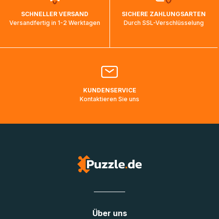
wird wieder aktualisiert, sobald die Pakete im Zielland
SCHNELLER VERSAND
SICHERE ZAHLUNGSARTEN
ankommen und von der dortigen Zustellorganisation weiter
Versandfertig in 1-2 Werktagen
Durch SSL-Verschlüsselung
bearbeitet werden.
Bitte kontaktieren Sie den
Kundenservice
falls Ihr Paket
länger als angegeben unterwegs ist bzw. Pakete mit
Lieferadressen in Deutschland oder Europa mehrere Tage
lang nicht gescannt wurden.
KUNDENSERVICE
Kontaktieren Sie uns
Über uns