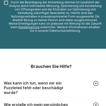
Durch die Bestätigung der Anmeldung stimme ich zusätzlich der
Analyse durch individuelle Messung, Speicherung und Auswertung
von Öffnungsraten und der Klickraten zur Optimierung und
Gestaltung zukünftiger Newsletter zu. Hierfür wird das
Nutzungsverhalten in pseudonymisierter Form ausgewertet. Ein
direkter Bezug zu meiner Person wird dabei ausgeschlossen.
Meine Einwilligungen kann ich jederzeit mit Wirkung für die Zukunft
beim
Kundenservice
widerrufen. Weitere Informationen erhalten
Sie in unserer Datenschutzerklärung.
Brauchen Sie Hilfe?
Was kann ich tun, wenn mir ein
Puzzleteil fehlt oder beschädigt
wurde?
Alle Hersteller produzieren ihre Puzzles mit größter Sorgfalt,
Wie erstelle ich mein persönliches
aber trotzdem kann es vorkommen, dass Teile beschädigt