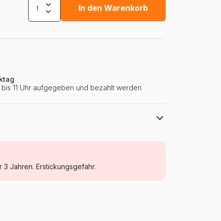
In den Warenkorb
ktag
ie bis 11 Uhr aufgegeben und bezahlt werden
HOP - House of Puzzles
Puzzle Städte und Dörfer
r 3 Jahren. Erstickungsgefahr.
Puzzle für Erwachsene (500 bis 48000
Teile)
Niederlande
House-Of-Puzzles-HP0703