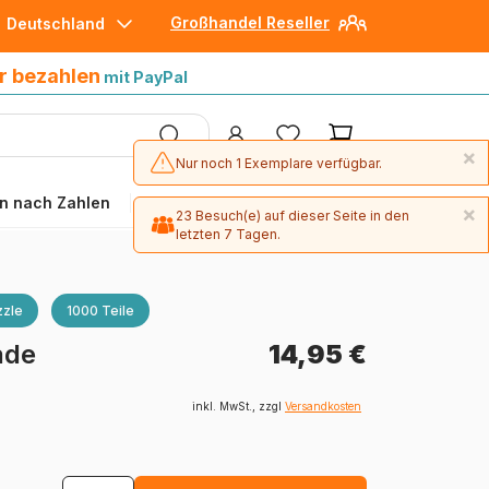
Großhandel Reseller
Deutschland
30 Tage später bezahlen
mit Paypal
r bezahlen
mit PayPal
×
Nur noch 1 Exemplare verfügbar.
n nach Zahlen
Angebote
×
23 Besuch(e) auf dieser Seite in den
letzten 7 Tagen.
zle
1000 Teile
ade
14,95 €
inkl. MwSt., zzgl
Versandkosten