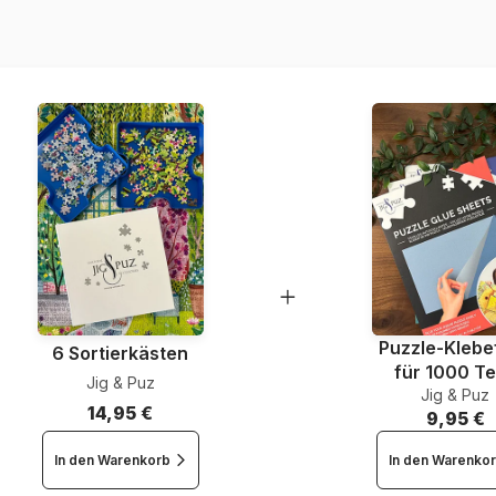
EAN
Teileanzahl
Maße
Puzzle-Klebef
6 Sortierkästen
für 1000 Te
Jig & Puz
Jig & Puz
14,95 €
9,95 €
In den Warenkorb
In den Warenko