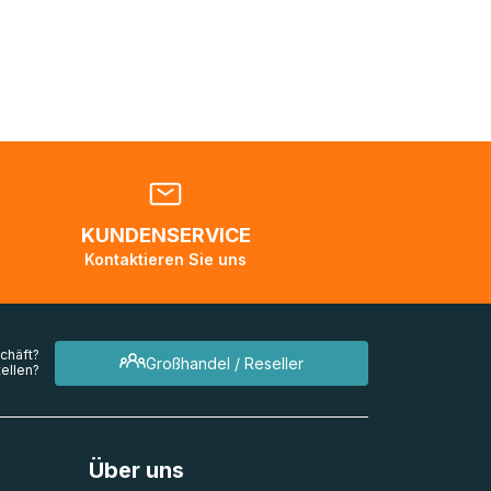
nden
en. Es
 während
eder
KUNDENSERVICE
en
Kontaktieren Sie uns
mehrere
chäft?
Großhandel / Reseller
ellen?
Über uns