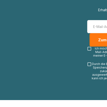
Erhal
Ich möc
Mail-Ad
meiner E-
Durch die 
Speicheru
zukü
ausgewerte
kann ich j