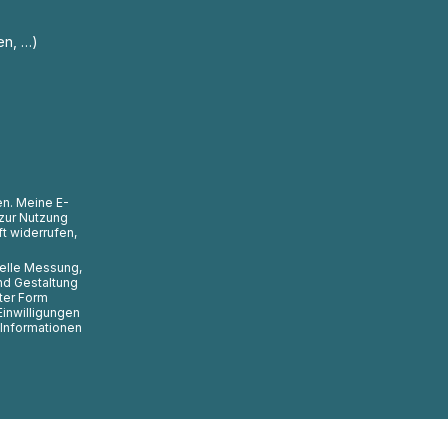
en, …)
en. Meine E-
zur Nutzung
t widerrufen,
uelle Messung,
nd Gestaltung
ter Form
Einwilligungen
 Informationen