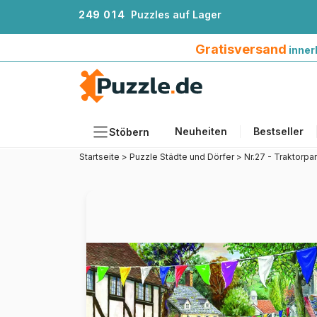
2
4
9
0
1
4
Puzzles auf Lager
Gratisversand innerhalb Deutschlands ab 4
Gratisversand
inner
Neuheiten
Bestseller
Stöbern
Startseite
>
Puzzle Städte und Dörfer
>
Nr.27 - Traktorpa
Motiv
Teileanzahl
Format
Alter
Künstlerinnen und Künstler
Zubehör
Holzpuzzles