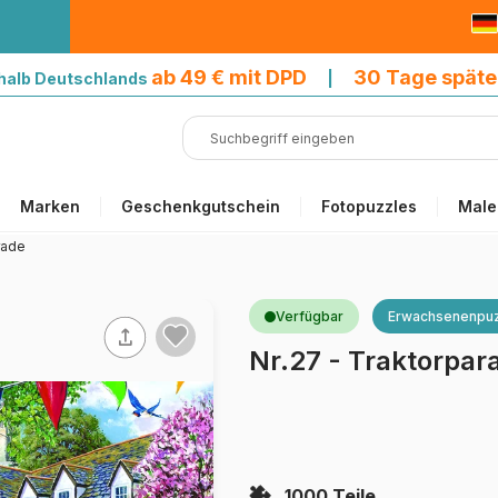
9 € mit DPD
ab 49 € mit DPD
30 Tage späte
halb Deutschlands
|
Marken
Geschenkgutschein
Fotopuzzles
Male
rade
Verfügbar
Erwachsenenpuz
Nr.27 - Traktorpar
1000 Teile