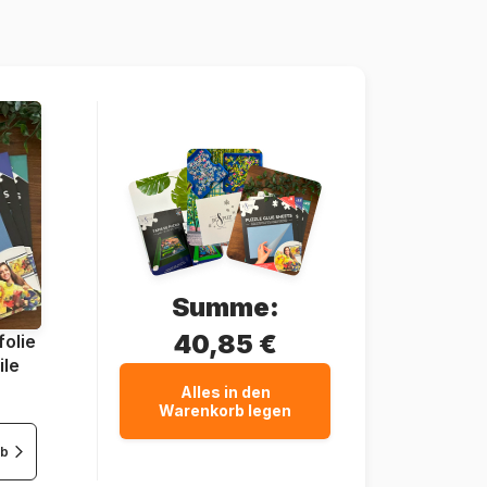
5060002007037
1000 Teile
69 x 48 cm
Summe:
40,85 €
olie
ile
Alles in den
Warenkorb legen
rb