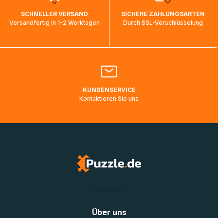
wird wieder aktualisiert, sobald die Pakete im Zielland
SCHNELLER VERSAND
SICHERE ZAHLUNGSARTEN
ankommen und von der dortigen Zustellorganisation weiter
Versandfertig in 1-2 Werktagen
Durch SSL-Verschlüsselung
bearbeitet werden.
Bitte kontaktieren Sie den
Kundenservice
falls Ihr Paket
länger als angegeben unterwegs ist bzw. Pakete mit
Lieferadressen in Deutschland oder Europa mehrere Tage
lang nicht gescannt wurden.
KUNDENSERVICE
Kontaktieren Sie uns
Über uns