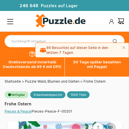
2
4
6
6
4
8
Puzzles auf Lager
×
86 Besuch(e) auf dieser Seite in den
letzten 7 Tagen.
Gratisversand innerhalb
30 Tage später bezahlen
Deutschlands ab 49 € mit DPD
mit Paypal
Startseite
>
Puzzle Wald, Blumen und Gärten
>
Frohe Ostern
Verfügbar
Erwachsenenpuzzle
1000 Teile
Frohe Ostern
Pieces-Peace-F-00201
Pieces & Peace