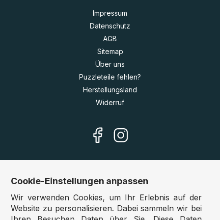
Impressum
Datenschutz
AGB
Sitemap
Über uns
Puzzleteile fehlen?
Herstellungsland
Widerruf
Cookie-Einstellungen anpassen
Unsere Shops
Wir verwenden Cookies, um Ihr Erlebnis auf der
Deutschland:
www.puzzle.de
Website zu personalisieren. Dabei sammeln wir bei
Ihren Besuchen Daten über Sie. Diese Daten
Österreich:
www.puzzle.at