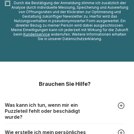
Durch die Bestätigung der Anmeldung stimme ich zusätzlich der
Analyse durch individuelle Messung, Speicherung und Auswertung
von Öffnungsraten und der Klickraten zur Optimierung und
Gestaltung zukünftiger Newsletter zu. Hierfür wird das
Nutzungsverhalten in pseudonymisierter Form ausgewertet. Ein
direkter Bezug zu meiner Person wird dabei ausgeschlossen.
Meine Einwilligungen kann ich jederzeit mit Wirkung für die Zukunft
beim
Kundenservice
widerrufen. Weitere Informationen erhalten
Sie in unserer Datenschutzerklärung.
Brauchen Sie Hilfe?
Was kann ich tun, wenn mir ein
Puzzleteil fehlt oder beschädigt
wurde?
Alle Hersteller produzieren ihre Puzzles mit größter Sorgfalt,
Wie erstelle ich mein persönliches
aber trotzdem kann es vorkommen, dass Teile beschädigt