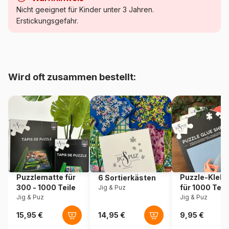
Kategorie
Puzzle Wald, Blumen und
Nicht geeignet für Kinder unter 3 Jahren.
Gärten
Erstickungsgefahr.
Alter
Puzzle für Erwachsene (500
bis 48000 Teile)
Wird oft zusammen bestellt:
Herkunft
Frankreich
Artikelnummer
Pieces-Peace-F-00201
EAN
3667232002010
Teileanzahl
1000 Teile
Puzzlematte für
Puzzle-Klebe
6 Sortierkästen
Maße
69 x 48 cm
300 - 1000 Teile
für 1000 Teil
Jig & Puz
Jig & Puz
Jig & Puz
Material
Karton