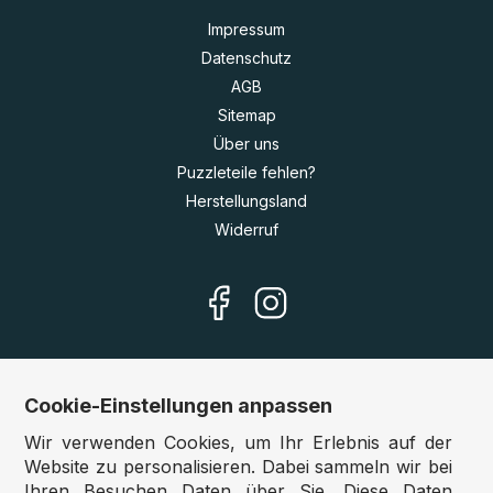
Impressum
Datenschutz
AGB
Sitemap
Über uns
Puzzleteile fehlen?
Herstellungsland
Widerruf
Cookie-Einstellungen anpassen
Unsere Shops
Wir verwenden Cookies, um Ihr Erlebnis auf der
Deutschland:
www.puzzle.de
Website zu personalisieren. Dabei sammeln wir bei
Ihren Besuchen Daten über Sie. Diese Daten
Österreich:
www.puzzle.at