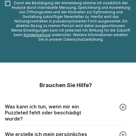
Durch die Bestätigung der Anmeldung stimme ich zusätzlich der
Analyse durch individuelle Messung, Speicherung und Auswertung
von Öffnungsraten und der Klickraten zur Optimierung und
Gestaltung zukünftiger Newsletter zu. Hierfür wird das
Nutzungsverhalten in pseudonymisierter Form ausgewertet. Ein
direkter Bezug zu meiner Person wird dabei ausgeschlossen.
Meine Einwilligungen kann ich jederzeit mit Wirkung für die Zukunft
beim
Kundenservice
widerrufen. Weitere Informationen erhalten
Sie in unserer Datenschutzerklärung.
Brauchen Sie Hilfe?
Was kann ich tun, wenn mir ein
Puzzleteil fehlt oder beschädigt
wurde?
Alle Hersteller produzieren ihre Puzzles mit größter Sorgfalt,
Wie erstelle ich mein persönliches
aber trotzdem kann es vorkommen, dass Teile beschädigt