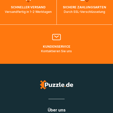
wird wieder aktualisiert, sobald die Pakete im Zielland
SCHNELLER VERSAND
SICHERE ZAHLUNGSARTEN
ankommen und von der dortigen Zustellorganisation weiter
Versandfertig in 1-2 Werktagen
Durch SSL-Verschlüsselung
bearbeitet werden.
Bitte kontaktieren Sie den
Kundenservice
falls Ihr Paket
länger als angegeben unterwegs ist bzw. Pakete mit
Lieferadressen in Deutschland oder Europa mehrere Tage
lang nicht gescannt wurden.
KUNDENSERVICE
Kontaktieren Sie uns
Über uns