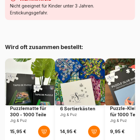
Kategorie
Puzzle Weihnachten
Nicht geeignet für Kinder unter 3 Jahren.
Erstickungsgefahr.
Alter
Puzzle für Erwachsene (500
bis 48000 Teile)
Herkunft
Frankreich
Wird oft zusammen bestellt:
Artikelnummer
Pieces-Peace-F-00256
EAN
3667232002560
Teileanzahl
500 Teile
Maße
48 x 34 cm
Puzzlematte für
Puzzle-Klebe
6 Sortierkästen
300 - 1000 Teile
für 1000 Teil
Jig & Puz
Material
Karton
Jig & Puz
Jig & Puz
Verpackung
Puzzlekarton