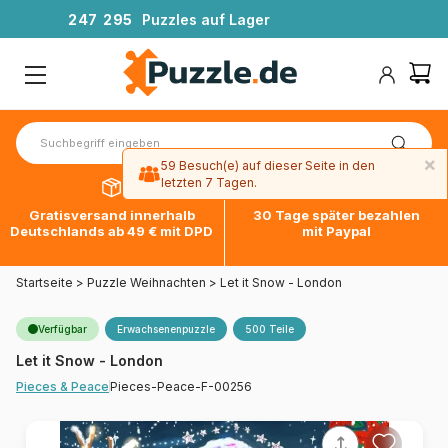
2
4
7
2
9
5
Puzzles auf Lager
×
59 Besuch(e) auf dieser Seite in den
letzten 7 Tagen.
Gratisversand innerhalb
30 Tage später bezahlen
Deutschlands ab 49 € mit DPD
mit Paypal
Startseite
>
Puzzle Weihnachten
>
Let it Snow - London
Verfügbar
Erwachsenenpuzzle
500 Teile
Let it Snow - London
Pieces-Peace-F-00256
Pieces & Peace