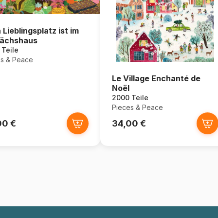
 Lieblingsplatz ist im
ächshaus
Teile
s & Peace
Le Village Enchanté de
Noël
2000 Teile
Pieces & Peace
00 €
34,00 €