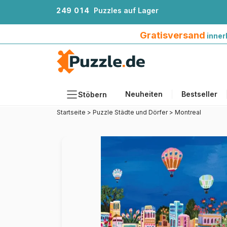
2
4
9
0
1
4
Puzzles auf Lager
Gratisversand innerhalb Deutschlands ab 4
Gratisversand
inner
Neuheiten
Bestseller
Stöbern
Startseite
>
Puzzle Städte und Dörfer
>
Montreal
Motiv
Teileanzahl
Format
Alter
Künstlerinnen und Künstler
Zubehör
Holzpuzzles