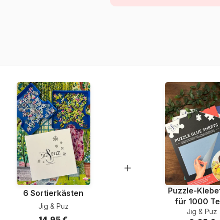
Herkunft
Artikelnummer
EAN
Teileanzahl
Maße
Material
Verpackung
Puzzle-Klebef
6 Sortierkästen
für 1000 Te
Jig & Puz
Jig & Puz
14,95 €