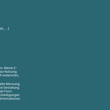
en, …)
en. Meine E-
zur Nutzung
t widerrufen,
uelle Messung,
nd Gestaltung
ter Form
Einwilligungen
 Informationen