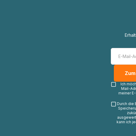
Erhal
Ich möc
Mail-Ad
meiner E-
Durch die 
Speicheru
zukü
ausgewerte
kann ich j