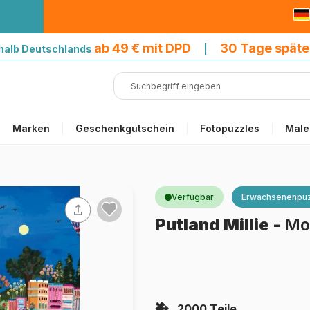
9 € mit DPD
ab 49 € mit DPD
30 Tage späte
halb Deutschlands
|
Marken
Geschenkgutschein
Fotopuzzles
Male
Verfügbar
Erwachsenenpuz
Putland Millie
-
Mo
2000 Teile