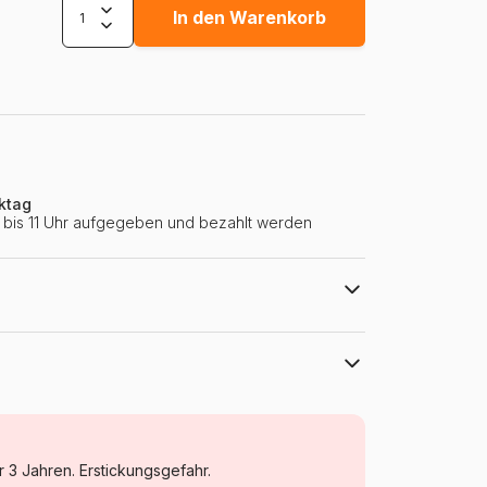
In den Warenkorb
ktag
ie bis 11 Uhr aufgegeben und bezahlt werden
Pieces & Peace
Puzzle Städte und Dörfer
r 3 Jahren. Erstickungsgefahr.
Puzzle für Erwachsene (500 bis 48000