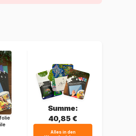
Teile)
Frankreich
Pieces-Peace-F-00298
3667232002980
2000 Teile
98 x 69 cm
Karton
Puzzlekarton
Summe:
40,85 €
olie
ile
Alles in den