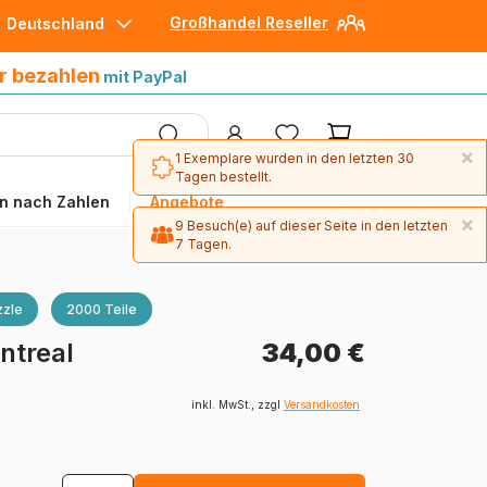
Großhandel Reseller
Deutschland
30 Tage später bezahlen
mit Paypal
r bezahlen
mit PayPal
×
1 Exemplare wurden in den letzten 30
Tagen bestellt.
n nach Zahlen
Angebote
×
9 Besuch(e) auf dieser Seite in den letzten
7 Tagen.
zle
2000 Teile
ntreal
34,00 €
inkl. MwSt., zzgl
Versandkosten