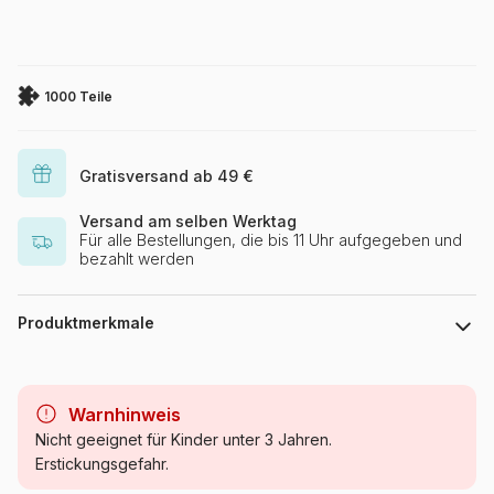
1000 Teile
Gratisversand ab 49 €
Versand am selben Werktag
Für alle Bestellungen, die bis 11 Uhr aufgegeben und
bezahlt werden
Produktmerkmale
Marke
Trefl
Warnhinweis
Kategorie
Puzzle - Dekoration und
Nicht geeignet für Kinder unter 3 Jahren.
Objekte
Erstickungsgefahr.