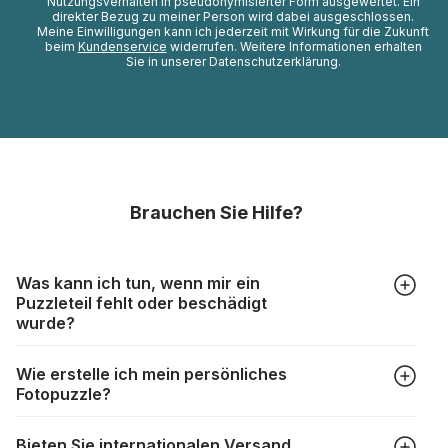
Nutzungsverhalten in pseudonymisierter Form ausgewertet. Ein
direkter Bezug zu meiner Person wird dabei ausgeschlossen.
Meine Einwilligungen kann ich jederzeit mit Wirkung für die Zukunft
beim
Kundenservice
widerrufen. Weitere Informationen erhalten
Sie in unserer Datenschutzerklärung.
Brauchen Sie Hilfe?
Was kann ich tun, wenn mir ein
Puzzleteil fehlt oder beschädigt
wurde?
Alle Hersteller produzieren ihre Puzzles mit größter Sorgfalt,
Wie erstelle ich mein persönliches
aber trotzdem kann es vorkommen, dass Teile beschädigt
Fotopuzzle?
werden oder verloren gehen. Mit solchen Fällen gehen
Puzzlehersteller unterschiedlich um:
Klicken Sie im Menü auf “Fotopuzzle” und wählen Sie die
https://www.puzzle.de/puzzleteile-fehlen.html
Bieten Sie internationalen Versand
gewünschte Teileanzahl sowie das Foto, das Sie für das