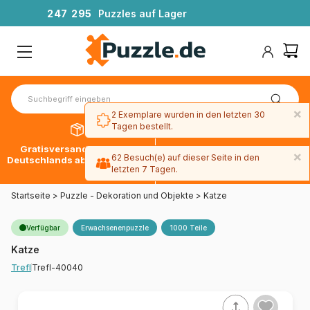
2
4
7
2
9
5
Puzzles auf Lager
×
2 Exemplare wurden in den letzten 30
Tagen bestellt.
Gratisversand innerhalb
30 Tage später bezahlen
×
62 Besuch(e) auf dieser Seite in den
Deutschlands ab 49 € mit DPD
mit Paypal
letzten 7 Tagen.
Startseite
>
Puzzle - Dekoration und Objekte
>
Katze
Verfügbar
Erwachsenenpuzzle
1000 Teile
Katze
Trefl-40040
Trefl