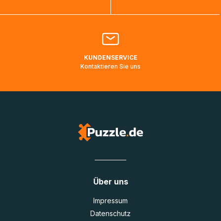
Bitte kontaktieren Sie den
Kundenservice
falls Ihr Paket
länger als angegeben unterwegs ist bzw. Pakete mit
Lieferadressen in Deutschland oder Europa mehrere Tage
lang nicht gescannt wurden.
KUNDENSERVICE
Kontaktieren Sie uns
Über uns
Impressum
Datenschutz