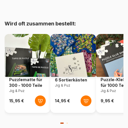
Alter
Puzzle für Erwachsene (500
bis 48000 Teile)
Wird oft zusammen bestellt:
Herkunft
Polen
Artikelnummer
Trefl-40040
EAN
5900511400403
Teileanzahl
1000 Teile
Puzzlematte für
Puzzle-Klebe
6 Sortierkästen
Maße
68 x 48 cm
300 - 1000 Teile
für 1000 Teil
Jig & Puz
Jig & Puz
Jig & Puz