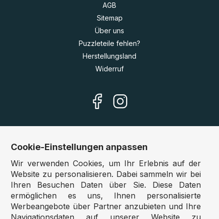
AGB
Sitemap
Über uns
Puzzleteile fehlen?
Herstellungsland
Widerruf
Cookie-Einstellungen anpassen
Unsere Shops
Wir verwenden Cookies, um Ihr Erlebnis auf der
Deutschland:
www.puzzle.de
Website zu personalisieren. Dabei sammeln wir bei
Ihren Besuchen Daten über Sie. Diese Daten
Österreich:
www.puzzle.at
ermöglichen es uns, Ihnen personalisierte
Belgien:
www.puzzle.be
Werbeangebote über Partner anzubieten und Ihre
Großbritannien:
www.jigsawpuzzle.co.uk
Navigationsdaten auf unserer Website zu