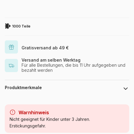
1000 Teile
Gratisversand ab 49 €
Versand am selben Werktag
Für alle Bestellungen, die bis 11 Uhr aufgegeben und
bezahlt werden
Produktmerkmale
Marke
Trefl
Warnhinweis
Kategorie
Puzzle - Tierpuzzles
Nicht geeignet für Kinder unter 3 Jahren.
Erstickungsgefahr.
Alter
Puzzle für Erwachsene (500