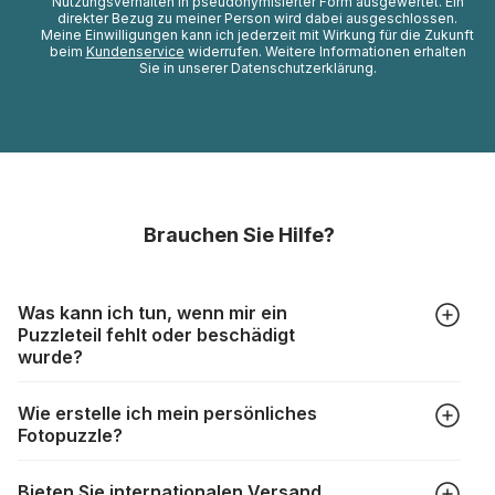
Nutzungsverhalten in pseudonymisierter Form ausgewertet. Ein
direkter Bezug zu meiner Person wird dabei ausgeschlossen.
Meine Einwilligungen kann ich jederzeit mit Wirkung für die Zukunft
beim
Kundenservice
widerrufen. Weitere Informationen erhalten
Sie in unserer Datenschutzerklärung.
Brauchen Sie Hilfe?
Was kann ich tun, wenn mir ein
Puzzleteil fehlt oder beschädigt
wurde?
Alle Hersteller produzieren ihre Puzzles mit größter Sorgfalt,
Wie erstelle ich mein persönliches
aber trotzdem kann es vorkommen, dass Teile beschädigt
Fotopuzzle?
werden oder verloren gehen. Mit solchen Fällen gehen
Puzzlehersteller unterschiedlich um:
Klicken Sie im Menü auf “Fotopuzzle” und wählen Sie die
https://www.puzzle.de/puzzleteile-fehlen.html
Bieten Sie internationalen Versand
gewünschte Teileanzahl sowie das Foto, das Sie für das