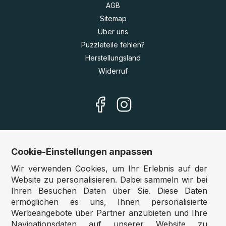
AGB
Sitemap
Über uns
Puzzleteile fehlen?
Herstellungsland
Widerruf
Cookie-Einstellungen anpassen
Unsere Shops
Wir verwenden Cookies, um Ihr Erlebnis auf der
Deutschland:
www.puzzle.de
Website zu personalisieren. Dabei sammeln wir bei
Ihren Besuchen Daten über Sie. Diese Daten
Österreich:
www.puzzle.at
ermöglichen es uns, Ihnen personalisierte
Belgien:
www.puzzle.be
Werbeangebote über Partner anzubieten und Ihre
Großbritannien:
www.jigsawpuzzle.co.uk
Navigationsdaten auf unserer Website zu