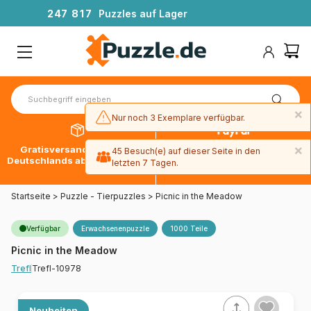
2
4
7
8
1
7
Puzzles auf Lager
×
Nur noch 3 Exemplare verfügbar.
×
Gratisversand innerhalb
30 Tage später bezahlen
45 Besuch(e) auf dieser Seite in den
Deutschlands ab 49 € mit DPD
mit Paypal
letzten 7 Tagen.
Startseite
>
Puzzle - Tierpuzzles
>
Picnic in the Meadow
Verfügbar
Erwachsenenpuzzle
1000 Teile
Picnic in the Meadow
Trefl-10978
Trefl
Neuheiten