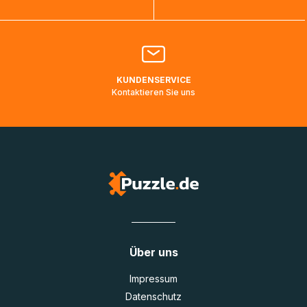
Bitte kontaktieren Sie den
Kundenservice
falls Ihr Paket
länger als angegeben unterwegs ist bzw. Pakete mit
Lieferadressen in Deutschland oder Europa mehrere Tage
lang nicht gescannt wurden.
KUNDENSERVICE
Kontaktieren Sie uns
Über uns
Impressum
Datenschutz