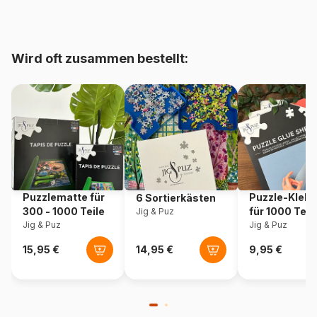
bis 48000 Teile)
Herkunft
Polen
Wird oft zusammen bestellt:
Artikelnummer
Trefl-10978
EAN
5900511109788
Teileanzahl
1000 Teile
Maße
68 x 48 cm
Puzzlematte für
Puzzle-Klebe
6 Sortierkästen
300 - 1000 Teile
für 1000 Teil
Jig & Puz
Jig & Puz
Jig & Puz