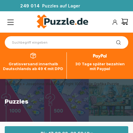
2
4
9
0
1
4
Puzzles auf Lager
Gratisversand innerhalb
30 Tage später bezahlen
Deutschlands ab 49 € mit DPD
mit Paypal
Startseite
>
Josephine Wall Ariels Flight 1000 Teile Grafika Puzzle
Puzzles