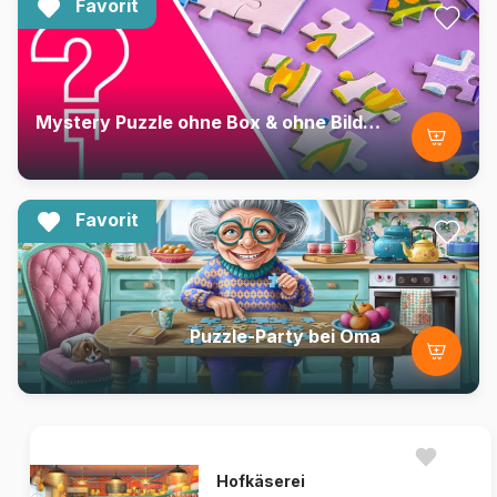
Favorit
Mystery Puzzle ohne Box & ohne Bild - Beutel mit 500 Teilen
Favorit
Puzzle-Party bei Oma
Hofkäserei