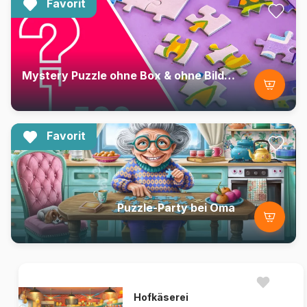
Favorit
Mystery Puzzle ohne Box & ohne Bild - Beutel mit 500 Teilen
Favorit
Puzzle-Party bei Oma
Hofkäserei