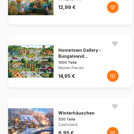
12,99 €
Hometown Gallery -
Bungalowvil...
1000 Teile
Master Pieces
14,95 €
Winterhäuschen
500 Teile
Castorland
6,95 €