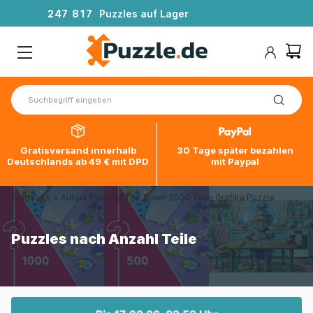
2
4
7
8
1
7
Puzzles auf Lager
Gratisversand innerhalb
30 Tage später bezahlen
Deutschlands ab 49 € mit DPD
mit Paypal
Startseite
>
Aurora Painting The Dawn 2000 Teile Grafika Puzzle
Puzzles nach Anzahl Teile