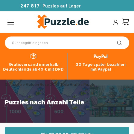
2
4
7
8
1
7
Puzzles auf Lager
Gratisversand innerhalb
30 Tage später bezahlen
Deutschlands ab 49 € mit DPD
mit Paypal
Startseite
>
Golden Rose 2000 Teile Grafika Puzzle
Puzzles nach Anzahl Teile