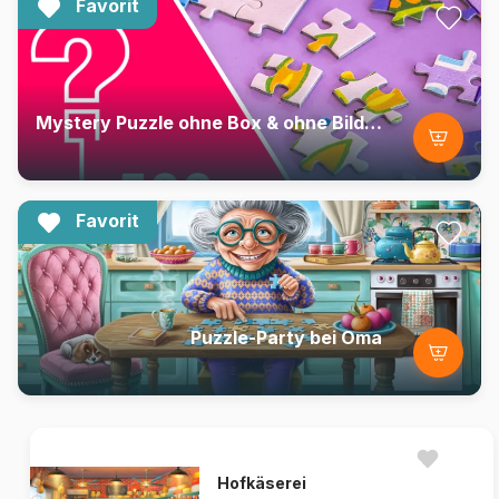
Favorit
Mystery Puzzle ohne Box & ohne Bild - Beutel mit 500 Teilen
Favorit
Puzzle-Party bei Oma
Hofkäserei