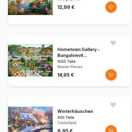
12,99 €
Hometown Gallery -
Bungalowvil...
1000 Teile
Master Pieces
14,95 €
Winterhäuschen
500 Teile
Castorland
6,95 €