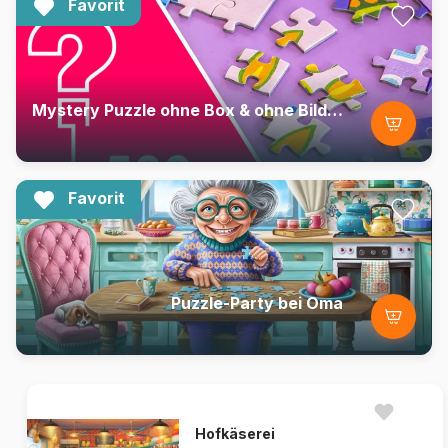
Favorit
Mystery Puzzle ohne Box & ohne Bild - Beutel mit 500 Teilen
Favorit
Puzzle-Party bei Oma
Hofkäserei