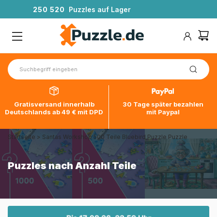
2
5
0
5
2
0
Puzzles auf Lager
Gratisversand innerhalb
30 Tage später bezahlen
Deutschlands ab 49 € mit DPD
mit Paypal
Startseite
>
Santas Workshop 500 Teile Bluebird Puzzle Puzzle
Puzzles nach Anzahl Teile