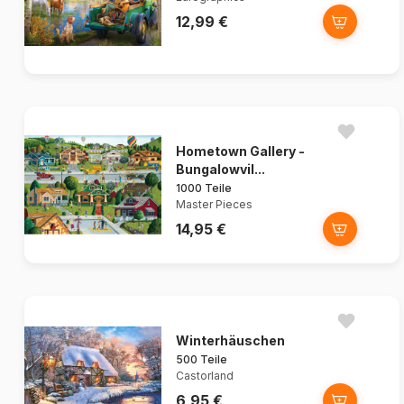
12,99 €
Hometown Gallery -
Bungalowvil...
1000 Teile
Master Pieces
14,95 €
Winterhäuschen
500 Teile
Castorland
6,95 €