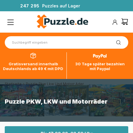
2
4
7
2
9
5
Puzzles auf Lager
Gratisversand innerhalb
30 Tage später bezahlen
Deutschlands ab 49 € mit DPD
mit Paypal
Startseite
>
Puzzle Pkw Lkw Und Motorr Ader
Puzzle PKW, LKW und Motorräder