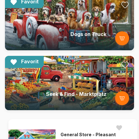
Favorit
Dogs on Truck
Favorit
Seek & Find - Marktplatz
General Store - Pleasant