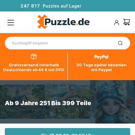
2
4
7
8
1
7
Puzzles auf Lager
Gratisversand innerhalb
30 Tage später bezahlen
Deutschlands ab 49 € mit DPD
mit Paypal
Startseite
>
Ab 9 Jahre 251 Bis 399 Teile
Ab 9 Jahre 251 Bis 399 Teile