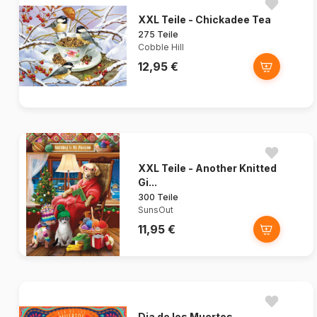
XXL Teile - Chickadee Tea
275 Teile
Cobble Hill
12,95 €
XXL Teile - Another Knitted
Gi...
300 Teile
SunsOut
11,95 €
Dia de los Muertos