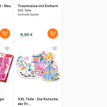
l - Neu
Traumreise mit Einhorn
500 Teile
Schmidt Spiele
9,95 €
gic
XXL Teile - Die Kutsche
der Pr...