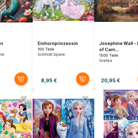
on
Einhornprinzessin
Josephine Wall -
100 Teile
of Cam...
zle
Schmidt Spiele
1500 Teile
Grafika
8,95 €
20,95 €