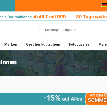
9 € mit DPD
ab 49 € mit DPD
30 Tage späte
halb Deutschlands
|
Marken
Geschenkgutschein
Fotopuzzles
Male
sinnen