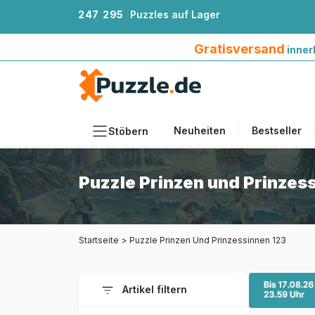
2
4
7
2
9
5
Puzzles auf Lager
Gratisversand innerhalb Deutschlands ab 4
Gratisversand
inner
Neuheiten
Bestseller
Stöbern
Motiv
Puzzle Prinzen und Prinzes
Teileanzahl
Format
Startseite
>
Puzzle Prinzen Und Prinzessinnen 123
Alter
Künstlerinnen und Künstler
Artikel filtern
Zubehör
Holzpuzzles