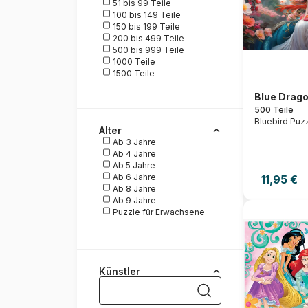
51 bis 99 Teile
Trefl
100 bis 149 Teile
Yazz
150 bis 199 Teile
200 bis 499 Teile
500 bis 999 Teile
1000 Teile
1500 Teile
2000 Teile
Blue Drag
500 Teile
Bluebird Puz
Alter
Ab 3 Jahre
Ab 4 Jahre
Ab 5 Jahre
Ab 6 Jahre
11,95 €
Ab 8 Jahre
Ab 9 Jahre
Puzzle für Erwachsene
Künstler