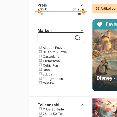
Preis
93 Artikel ve
Malen nach Zahlen
2,95 €
34,95 €
min
max
Favor
Marken
Alipson Puzzle
Bluebird Puzzle
Castorland
Clementoni
Cubic Fun
Dino
Educa
Eurographics
Grafika
Nathan
New York Puzzle
Company
Puzzle Michèle Wilson
Teileanzahl
Ravensburger
11 bis 25 Teile
Roovi
26 bis 50 Teile
Schmidt Spiele