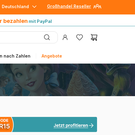
Großhandel Reseller
Deutschland
30 Tage später bezahlen
mit Paypal
r bezahlen
mit PayPal
n nach Zahlen
Angebote