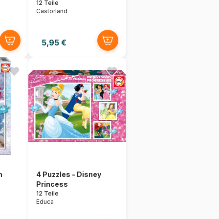
12 Teile
Castorland
5,95 €
n
4 Puzzles - Disney
Princess
12 Teile
Educa