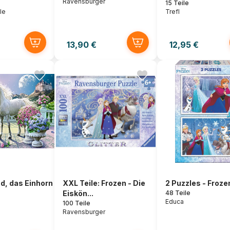
Ravensburger
15 Teile
le
Trefl
13,90 €
12,95 €
d, das Einhorn
XXL Teile: Frozen - Die
2 Puzzles - Froze
Eiskön...
48 Teile
Educa
100 Teile
Ravensburger