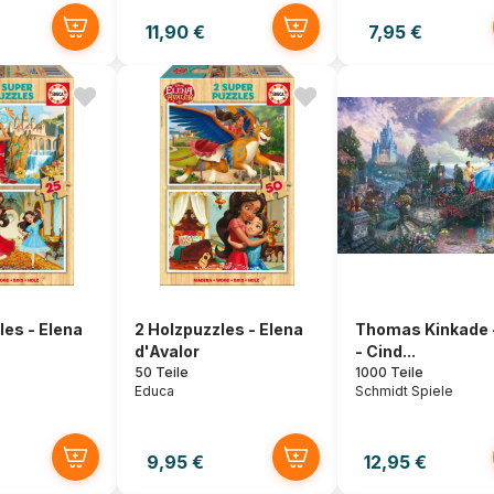
11,90 €
7,95 €
les - Elena
2 Holzpuzzles - Elena
Thomas Kinkade 
d'Avalor
- Cind...
50 Teile
1000 Teile
Educa
Schmidt Spiele
9,95 €
12,95 €