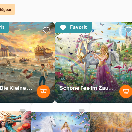
rfügbar
it
Favorit
Disney - Die Kleine Meerjungfrau - Ein Fest der Liebe
Schöne Fee im Zauberwald